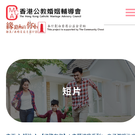
主页
联络我们
A
A
繁
简
A
关于我们
离异/再婚家庭各成员的挑战
家庭建立
亲职管教
自我认识
短片
情绪关顾
｢找到自己的爱之语｣ 测验
短片
消息及活动
其他资源