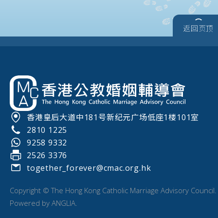
返回页顶
香港皇后大道中181号新纪元广场低座1楼101室
2810 1225
9258 9332
2526 3376
together_forever@cmac.org.hk
Copyright © The Hong Kong Catholic Marriage Advisory Council.
Powered by
ANGLIA
.