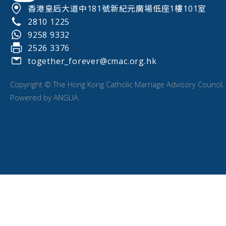
香港皇后大道中181號新紀元廣場低座1樓101室
2810 1225
9258 9332
2526 3376
together_forever@cmac.org.hk
Copyright © The Hong Kong Catholic Marriage Advisory Council.
Powered by
ANGLIA
.