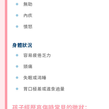
無助
內疚
憤怒
身
體狀況
容易疲倦乏力
頭痛
失眠或渴睡
胃口極差或進食過量
孩
子
經歷哀傷時常
見
的徵狀：