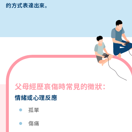
的方式表達出來。
父母
經歷哀傷時常
見
的徵狀：
情緒或
心
理反應
孤單
傷痛