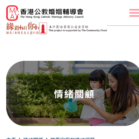
主頁
聯絡我們
A
A
繁
简
A
關於我們
離異/再婚家庭各成員的挑戰
家庭建立
親職管教
自我認識
情緒關顧
情緒關顧
離異家庭的情緒經歷
再婚家庭的情緒經歷